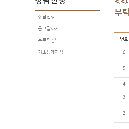
<<빠
상담신청
부탁
상담신청
묻고답하기
번호
논문작성법
기초통계지식
6
5
4
3
2