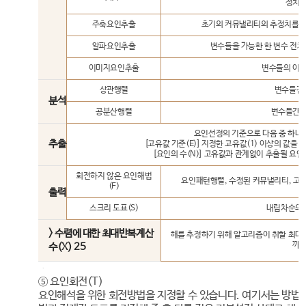
정치를
주축요인추출
초기의 커뮤낼리티의 추정치를 
알파요인추출
변수들을 가능한 한 변수 전체
이미지요인추출
변수들의 이미
상관행렬
변수들간
분석
공분산행렬
변수들간의
요인선정의 기준으로 다음 중 하나를
추출
[고유값 기준(E)] 지정한 고유값(1) 이상의 값을
[요인의 수(N)] 고유값과 관계없이 추출될 요인
회전하지 않은 요인해법
요인패턴행렬, 수정된 커뮤낼리티, 고유
(F)
출력
스크리 도표(S)
내림차순의 
> 수렴에 대한 최대반복계산
해를 추정하기 위해 알고리즘이 취할 최대의
까지
수(X) 25
⑤ 요인회전(T)
요인해석을 위한 회전방법을 지정할 수 있습니다. 여기서는 방법