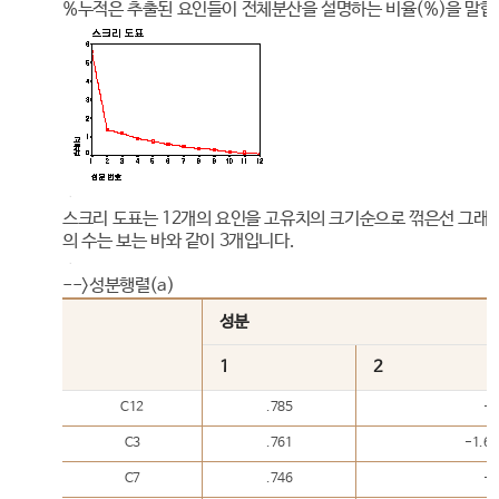
%누적은 추출된 요인들이 전체분산을 설명하는 비율(%)을 말합
스크리 도표는 12개의 요인을 고유치의 크기순으로 꺾은선 그래프
의 수는 보는 바와 같이 3개입니다.
-->성분행렬(a)
성분
1
2
C12
.785
-.
C3
.761
-1.6
C7
.746
-.