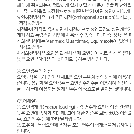
해 높게 관계되는지 명확하게 알기 어렵기 때문에 추출된 요인을
다. 즉, 요인축을 회전함으로써 어떤 변수가 어떤 요인에서 높게 
요인회전방식은 크게 직각회전(orthogonal solution)방식과, 사
․직각회전방식
회전축이 직각을 유지하면서 회전하므로 요인들간의 상관계수가 0
계가 상호 독립적인 경우에 사용할 수 있습니다. 다중공선성을 피
각회전방식에는 Varimax, Quartimax, Equimax 등이 있습니다
․사각회전방식
사각회전방식은 요인을 회전시킬 때 요인들이 서로 직각을 유지하
낮은 요인부하량은 더 낮아지도록 하는 방식입니다.
④ 요인점수의 계산
요인분석을 통해 얻어진 새로운 요인들은 차후의 분석에 이용하기
줍니다. 응답자별 요인점수는 요인점수계수를 이용하여 계산해 
를 구하는데 이용되는 원래 변수들의 중요도를 말하는 것입니다.
<용어해설>
① 요인적재량(Factor loading) : 각 변수와 요인간의 상
높은 요인에 속하게 되는데, 그에 대한 기준은 보통 ±0.3 이상으
수, 요인의 수 등에 따라 달라집니다.
② 고유치 : 특정요인에 적재된 모든 변수의 적재량을 제곱하여 합
합니다.