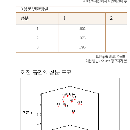
a 9 반복계산에서 요인회전이 수
-->성분 변환행렬
성분
1
2
1
.602
2
.073
-
3
.795
-
요인추출 방법: 주성분 분
회전 방법: Kaiser 정규화가 있