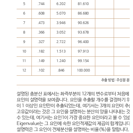
5
.744
6.202
81.610
6
.608
5.070
86.680
7
.473
3.946
90.626
8
.366
3.052
93.678
9
.327
2.722
96.400
10
.182
1.513
97.913
11
.149
1.240
99.154
12
.102
.846
100.000
추출 방법: 주성분 분석
설명된 총분산 표에서는 촤즉부분의 12개의 변수로부터 처음에 9
요인의 설명력을 보여줍니다. 요인을 추출할 개수를 결정하기 위해 E
이 1 이상인 요인만이 추출되었는데, 여기서는 3개의 요인이 추
고유값이라는 것은 그 요인을 설명하는 분산의 양을 나타내는 것
수 있는데, 여기서는 요인1이 가장 중요한 요인이라고 볼 수 있습
Eigenvalue는 그 요인에 속한 요인적재값의 제곱의 합계입니다.
설명력은 그 요인이 전체분산을 설명하는 비율(%)을 말합니다.