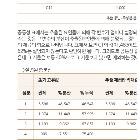
C12
1.000
추출 방법: 주성분 분석
공통성 표에서는 추출된 요인들에 의해 각 변수가 얼마나 설명되
라는 것은 그 변수의 분산이 추출된요인들에 의해 설명되는 정도이며
의 제곱의 합으로 나타냅니다. 표에서 보면 C1의 값이 .483이므
62%는 설명되지 않는다고 판단하면 됩니다. 그러므로 공통성 값
은데 그 기준은 보통 40%으로 그 기준보다 낮으면 제외하는 것이
-->설명된 총분산
초기 고유값
추출 제곱합 적재값
성분
전체
% 분산
% 누적
전체
% 분산
1
5.586
46.547
46.547
5.586
46.547
2
1.374
11.448
57.995
1.374
11.448
3
1.183
9.862
67.857
1.183
9.862
4
.906
7.551
75.408