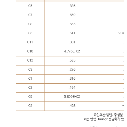
C5
.836
.2
C7
.669
.4
C8
.665
.2
C6
.611
9.78
C11
.301
.8
C10
4.776E-02
.8
C12
.535
.6
C3
.226
.5
C1
.316
.4
C2
.194
.2
C9
5.809E-02
.2
C4
.498
-.
요인추출 방법: 주성분 분
회전 방법: Kaiser 정규화가 있