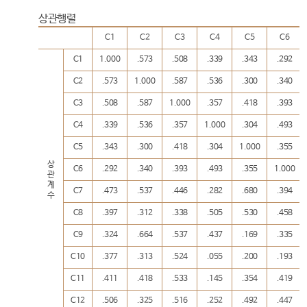
상관행렬
C1
C2
C3
C4
C5
C6
C1
1.000
.573
.508
.339
.343
.292
C2
.573
1.000
.587
.536
.300
.340
C3
.508
.587
1.000
.357
.418
.393
C4
.339
.536
.357
1.000
.304
.493
C5
.343
.300
.418
.304
1.000
.355
상
C6
.292
.340
.393
.493
.355
1.000
관
계
C7
.473
.537
.446
.282
.680
.394
수
C8
.397
.312
.338
.505
.530
.458
C9
.324
.664
.537
.437
.169
.335
C10
.377
.313
.524
.055
.200
.193
C11
.411
.418
.533
.145
.354
.419
C12
.506
.325
.516
.252
.492
.447