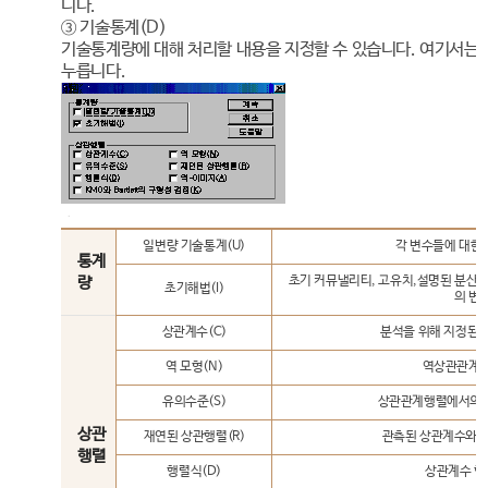
니다.
③ 기술통계(D)
기술통계량에 대해 처리할 내용을 지정할 수 있습니다. 여기서는 
누릅니다.
일변량 기술통계(U)
각 변수들에 대한 
통계
량
초기 커뮤낼리티, 고유치,설명된 분산의
초기해법(I)
의 변
상관계수(C)
분석을 위해 지정된 
역 모형(N)
역상관관계행
유의수준(S)
상관관계행렬에서의 계
상관
재연된 상관행렬(R)
관측된 상관계수와 
행렬
행렬식(D)
상관계수 행