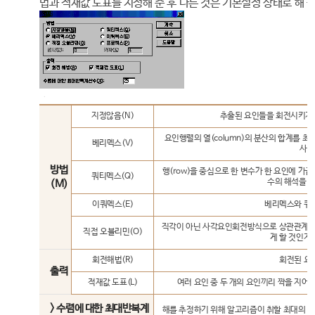
법과 적재값 도표를 지정해 준 후 다른 것은 기본설정 상태로 해 
지정않음(N)
추출된 요인들을 회전시키지 
요인행렬의 열(column)의 분산의 합계를 
베리멕스(V)
사용
방법
행(row)을 중심으로 한 변수가 한 요인에 가
쿼티멕스(Q)
수의 해석을 
(M)
이쿼멕스(E)
베리멕스와 쿼
직각이 아닌 사각요인회전방식으로 상관관계가 
직접 오블리민(O)
게 할 것인지
회전해법(R)
회전된 요
출력
적재값 도표(L)
여러 요인 중 두 개의 요인끼리 짝을 지어
> 수렴에 대한 최대반복계
해를 추정하기 위해 알고리즘이 취할 최대의 반