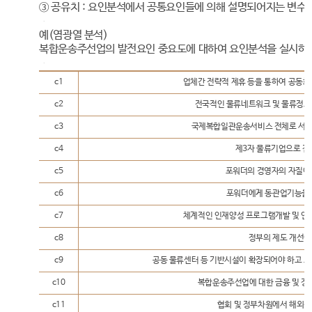
③ 공유치 : 요인분석에서 공통요인들에 의해 설명되어지는 변수
예(염광열 분석)
복합운송주선업의 발전요인 중요도에 대하여 요인분석을 실시하고
c1
업체간 전략적 제휴 등을 통하여 공동
c2
전국적인 물류네트워크 및 물류정보
c3
국제복합일관운송서비스 전체로 서비
c4
제3자 물류기업으로 전
c5
포워더의 경영자의 자질이
c6
포워더에게 동관업기능을 
c7
체계적인 인재양성 프로그램개발 및 인
c8
정부의 제도 개선이
c9
공동 물류센터 등 기반시설이 확장되어야 하고 그
c10
복합운송주선업에 대한 금융 및 정
c11
협회 및 정부차원에서 해외진