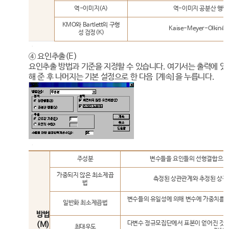
역-이미지(A)
역-이미지 공분산 행렬
KMO와 Bartlett의 구형
Kaise-Meyer-Olki
성 검정(K)
④ 요인추출(E)
요인추출 방법과 기준을 지정할 수 있습니다. 여기서는 출력에 
해 준 후 나머지는 기본 설정으로 한 다음 [계속]을 누릅니다.
주성분
변수들을 요인들의 선형결합으로 
가중되지 않은 최소제곱
측정된 상관관계와 추정된 상관
법
변수들의 유일성에 의해 변수에 가중치를 
일반화 최소제곱법
방법
다변수 정규모집단에서 표본이 얻어진 것으
(M)
최대우도