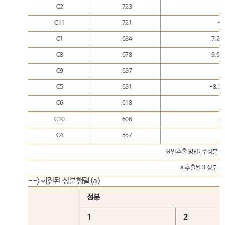
C2
.723
.
C11
.721
-.
C1
.684
7.26
C8
.678
9.98
C9
.637
.
C5
.631
-8.3
C6
.618
.
C10
.606
-.
C4
.557
.
요인추출 방법: 주성분 분
a 추출된 3 성분
-->회전된 성분행렬(a)
성분
1
2