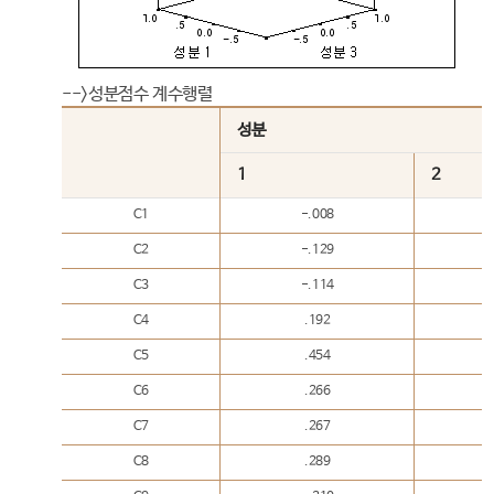
-->성분점수 계수행렬
성분
1
2
C1
-.008
C2
-.129
C3
-.114
C4
.192
C5
.454
C6
.266
C7
.267
C8
.289