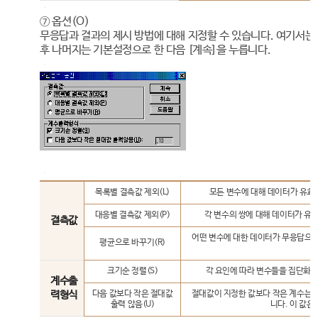
⑦ 옵션(O)
무응답과 결과의 제시 방법에 대해 지정할 수 있습니다. 여기서는
후 나머지는 기본설정으로 한 다음 [계속]을 누릅니다.
목록별 결측값 제외(L)
모든 변수에 대해 데이터가 유효
대응별 결측값 제외(P)
각 변수의 쌍에 대해 데이터가 유
결측값
어떤 변수에 대한 데이터가 무응답으
평균으로 바꾸기(R)
크기순 정렬(S)
각 요인에 따라 변수들을 집단화하
계수출
력형식
다음 값보다 작은 절대값
절대값이 지정한 값보다 작은 계수는 
출력 않음(U)
니다. 이 값은