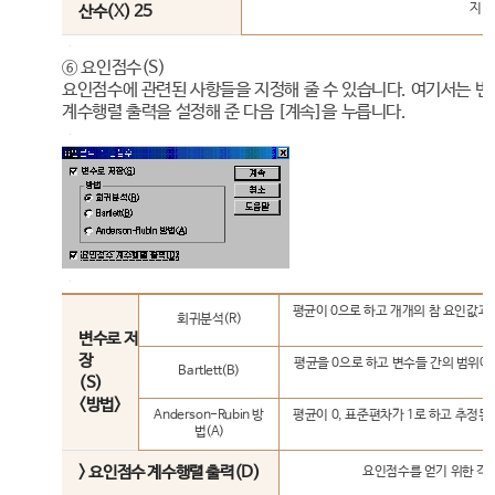
지 
산수(X) 25
⑥ 요인점수(S)
요인점수에 관련된 사항들을 지정해 줄 수 있습니다. 여기서는 
계수행렬 출력을 설정해 준 다음 [계속]을 누릅니다.
평균이 0으로 하고 개개의 참 요인값과
회귀분석(R)
변수로 저
장
평균을 0으로 하고 변수들 간의 범위에
Bartlett(B)
(S)
<방법>
Anderson-Rubin 방
평균이 0, 표준편차가 1로 하고 추정된 
법(A)
> 요인점수 계수행렬 출력(D)
요인점수를 얻기 위한 각